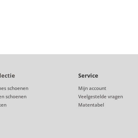
lectie
Service
es schoenen
Mijn account
en schoenen
Veelgestelde vragen
ken
Matentabel