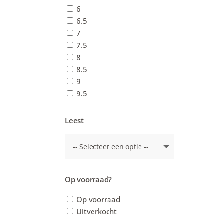
6
6.5
7
7.5
8
8.5
9
9.5
Leest
Op voorraad?
Op voorraad
Uitverkocht