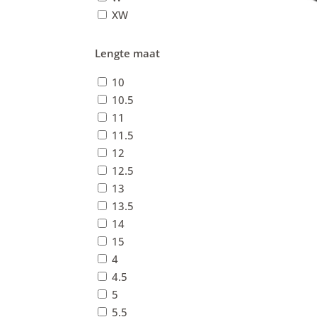
XW
Lengte maat
10
10.5
11
11.5
12
12.5
13
13.5
14
15
4
4.5
5
5.5