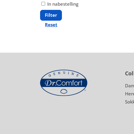
In nabestelling
Filter
Reset
Col
Dam
Her
Sok