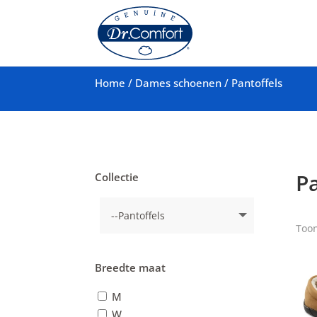
Home
/
Dames schoenen
/
Pantoffels
Pa
Collectie
Toon
Breedte maat
M
W