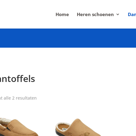
Home
Heren schoenen
Dam
ntoffels
Gesorteerd
t alle 2 resultaten
op
populariteit