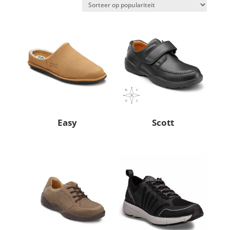
populari
Easy
Scott