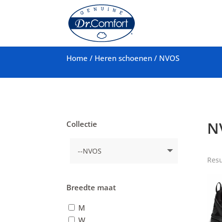
Home
/
Heren schoenen
/
NVOS
N
Collectie
Resu
Breedte maat
M
W