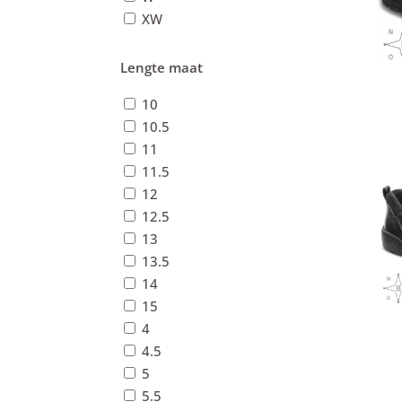
XW
Lengte maat
10
10.5
11
11.5
12
12.5
13
13.5
14
15
4
4.5
5
5.5