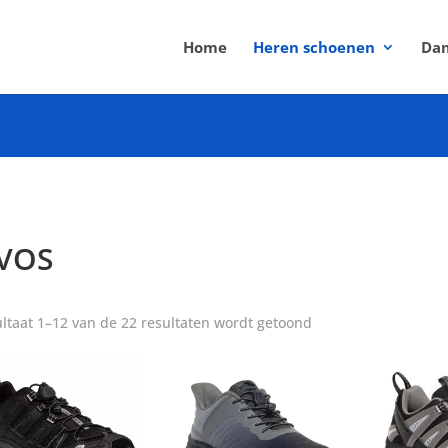
Home
Heren schoenen
Dam
VOS
Gesorteerd
ltaat 1–12 van de 22 resultaten wordt getoond
op
populariteit