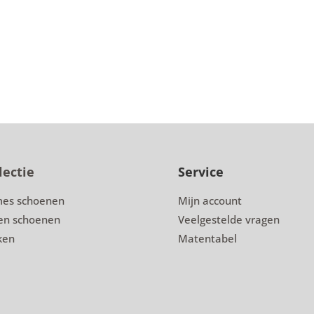
lectie
Service
es schoenen
Mijn account
en schoenen
Veelgestelde vragen
ken
Matentabel