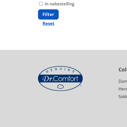
In nabestelling
Filter
Reset
Col
Dam
Her
Sok