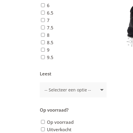
6
6.5
7
7.5
8
8.5
9
9.5
Leest
Op voorraad?
Op voorraad
Uitverkocht