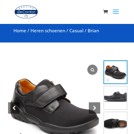
Home
/
Heren schoenen
/
Casual
/
Brian