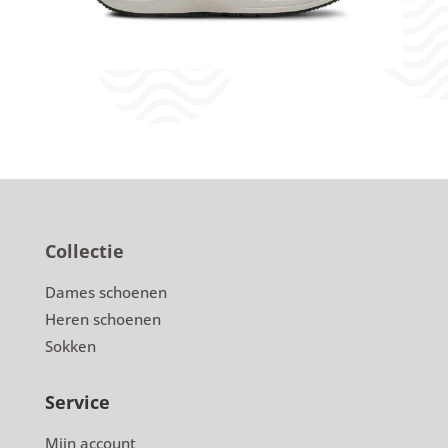
Collectie
Dames schoenen
Heren schoenen
Sokken
Service
Mijn account