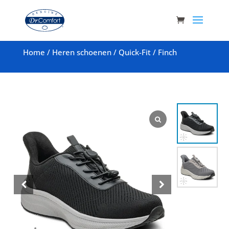
Home
/
Heren schoenen
/
Quick-Fit
/
Finch